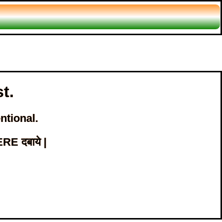
t.
entional.
ERE दबाये |