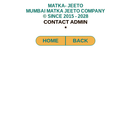
MATKA- JEETO
MUMBAI MATKA JEETO COMPANY
© SINCE 2015 - 2028
CONTACT ADMIN
*
HOME
BACK