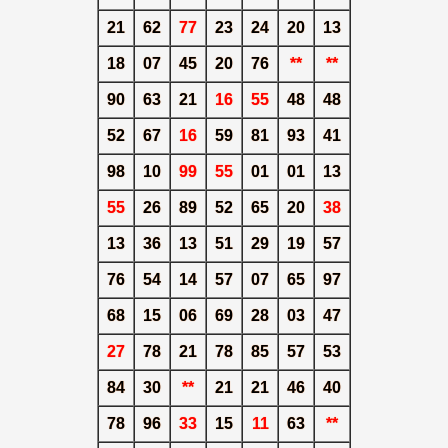
21
62
77
23
24
20
13
18
07
45
20
76
**
**
90
63
21
16
55
48
48
52
67
16
59
81
93
41
98
10
99
55
01
01
13
55
26
89
52
65
20
38
13
36
13
51
29
19
57
76
54
14
57
07
65
97
68
15
06
69
28
03
47
27
78
21
78
85
57
53
84
30
**
21
21
46
40
78
96
33
15
11
63
**