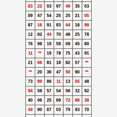
83
22
03
97
49
35
03
09
47
54
25
25
21
05
87
16
91
93
44
18
99
12
82
44
70
48
25
78
76
98
19
59
09
45
80
11
**
19
78
75
43
91
21
66
81
18
82
57
**
**
20
36
47
50
90
**
73
99
86
11
13
05
48
94
08
57
54
56
32
92
40
06
25
69
72
88
38
44
90
67
03
79
93
70