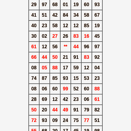
29
97
68
01
19
60
93
41
51
42
84
34
58
67
40
23
58
12
12
85
19
30
02
27
26
83
16
45
61
12
56
**
44
96
97
66
44
50
21
91
83
92
08
05
88
17
59
12
04
74
87
85
93
15
53
23
08
06
60
99
52
60
88
28
69
12
42
23
06
61
50
20
44
49
91
79
82
72
93
09
24
75
77
51
55
68
20
17
45
19
98