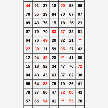
44
91
37
18
00
68
06
70
35
19
84
70
67
07
09
43
76
15
18
36
23
07
79
70
83
27
32
81
64
76
49
20
82
21
**
27
38
31
59
05
37
42
12
04
49
28
**
41
80
15
18
92
34
47
70
72
04
43
43
63
37
02
30
59
64
88
76
19
26
41
79
37
80
47
72
00
43
57
65
94
41
**
55
78