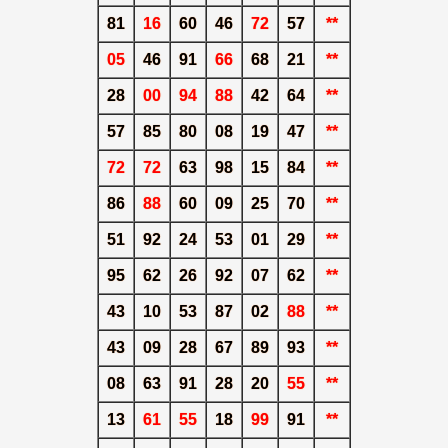
81
16
60
46
72
57
**
05
46
91
66
68
21
**
28
00
94
88
42
64
**
57
85
80
08
19
47
**
72
72
63
98
15
84
**
86
88
60
09
25
70
**
51
92
24
53
01
29
**
95
62
26
92
07
62
**
43
10
53
87
02
88
**
43
09
28
67
89
93
**
08
63
91
28
20
55
**
13
61
55
18
99
91
**