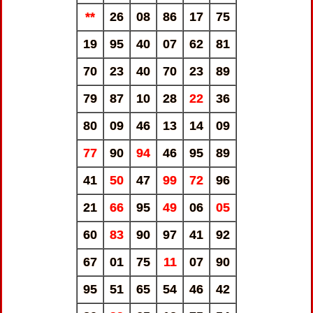
**
26
08
86
17
75
19
95
40
07
62
81
70
23
40
70
23
89
79
87
10
28
22
36
80
09
46
13
14
09
77
90
94
46
95
89
41
50
47
99
72
96
21
66
95
49
06
05
60
83
90
97
41
92
67
01
75
11
07
90
95
51
65
54
46
42