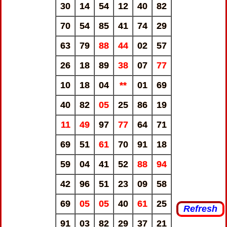
30
14
54
12
40
82
70
54
85
41
74
29
63
79
88
44
02
57
26
18
89
38
07
77
10
18
04
**
01
69
40
82
05
25
86
19
11
49
97
77
64
71
69
51
61
70
91
18
59
04
41
52
88
94
42
96
51
23
09
58
69
05
05
40
61
25
Refresh
91
03
82
29
37
21