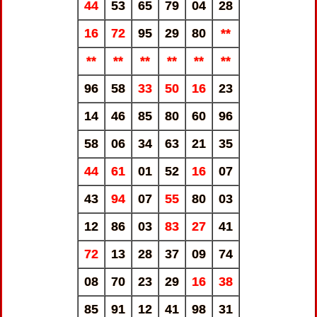
44
53
65
79
04
28
16
72
95
29
80
**
**
**
**
**
**
**
96
58
33
50
16
23
14
46
85
80
60
96
58
06
34
63
21
35
44
61
01
52
16
07
43
94
07
55
80
03
12
86
03
83
27
41
72
13
28
37
09
74
08
70
23
29
16
38
85
91
12
41
98
31