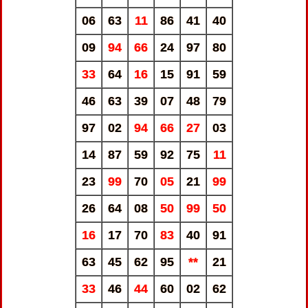
06
63
11
86
41
40
09
94
66
24
97
80
33
64
16
15
91
59
46
63
39
07
48
79
97
02
94
66
27
03
14
87
59
92
75
11
23
99
70
05
21
99
26
64
08
50
99
50
16
17
70
83
40
91
63
45
62
95
**
21
33
46
44
60
02
62