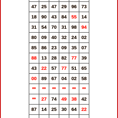
47
25
47
29
96
73
18
90
43
84
55
14
31
54
70
31
98
94
80
09
40
32
24
02
85
86
23
09
35
07
88
13
28
82
77
39
43
22
57
77
51
65
00
89
67
04
02
58
**
**
**
**
**
**
**
27
74
49
38
42
87
14
25
30
64
22