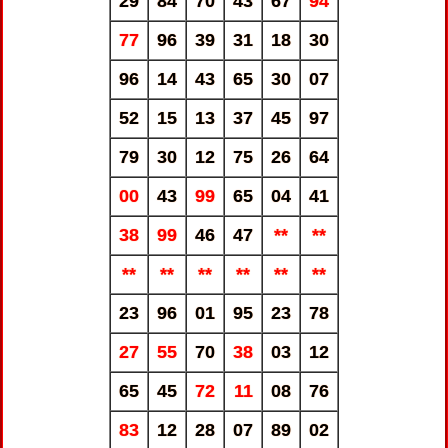
29
84
70
43
67
94
77
96
39
31
18
30
96
14
43
65
30
07
52
15
13
37
45
97
79
30
12
75
26
64
00
43
99
65
04
41
38
99
46
47
**
**
**
**
**
**
**
**
23
96
01
95
23
78
27
55
70
38
03
12
65
45
72
11
08
76
83
12
28
07
89
02