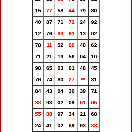
15
77
58
44
79
80
40
07
71
72
24
92
12
76
83
61
13
02
78
11
52
00
48
62
71
21
19
56
04
10
98
65
03
01
48
45
76
74
80
27
**
31
84
43
04
30
39
71
38
93
02
09
61
05
55
88
97
34
21
68
24
41
02
89
93
33