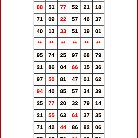
88
51
77
52
21
18
71
09
22
57
46
37
40
13
33
51
19
01
**
**
**
**
**
**
95
74
25
97
68
79
21
86
04
66
15
36
97
50
81
47
01
62
94
40
85
57
34
39
25
77
20
32
79
14
21
55
63
61
37
35
71
42
44
86
82
06