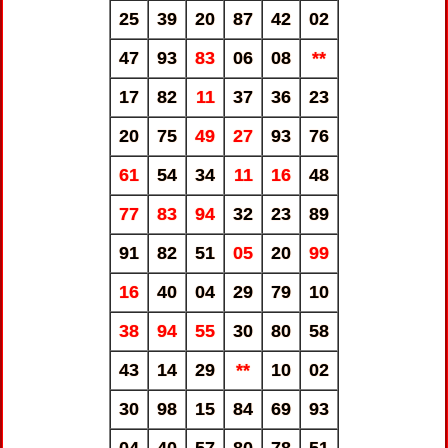
25
39
20
87
42
02
47
93
83
06
08
**
17
82
11
37
36
23
20
75
49
27
93
76
61
54
34
11
16
48
77
83
94
32
23
89
91
82
51
05
20
99
16
40
04
29
79
10
38
94
55
30
80
58
43
14
29
**
10
02
30
98
15
84
69
93
04
40
57
80
78
51