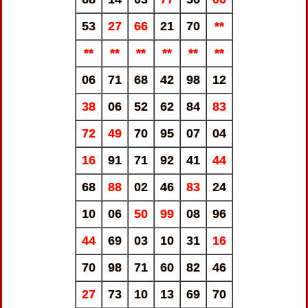
53
27
66
21
70
**
**
**
**
**
**
**
06
71
68
42
98
12
38
06
52
62
84
83
72
49
70
95
07
04
16
91
71
92
41
44
68
88
02
46
83
24
10
06
50
99
08
96
44
69
03
10
31
16
70
98
71
60
82
46
27
73
10
13
69
70