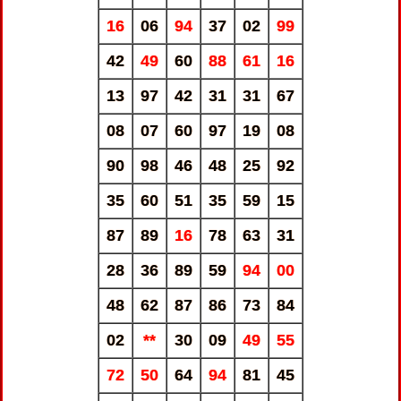
16
06
94
37
02
99
42
49
60
88
61
16
13
97
42
31
31
67
08
07
60
97
19
08
90
98
46
48
25
92
35
60
51
35
59
15
87
89
16
78
63
31
28
36
89
59
94
00
48
62
87
86
73
84
02
**
30
09
49
55
72
50
64
94
81
45